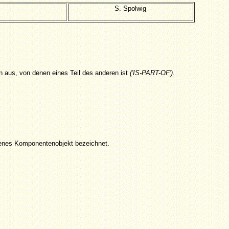
S. Spolwig
n aus, von denen eines Teil des anderen ist
('IS-PART-OF')
.
ndenes Komponentenobjekt bezeichnet.