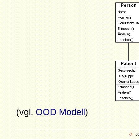
(vgl.
OOD Modell
)
©
05