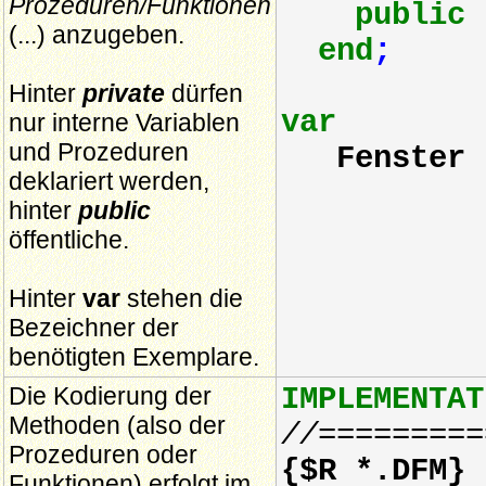
Prozeduren/Funktionen
public
(...) anzugeben.
end
;
Hinter
private
dürfen
var
nur interne Variablen
und Prozeduren
Fenster 
deklariert werden,
hinter
public
öffentliche.
Hinter
var
stehen die
Bezeichner der
benötigten Exemplare.
Die Kodierung der
IMPLEMENTAT
Methoden (also der
//=========
Prozeduren oder
{$R *.DFM}
Funktionen) erfolgt im