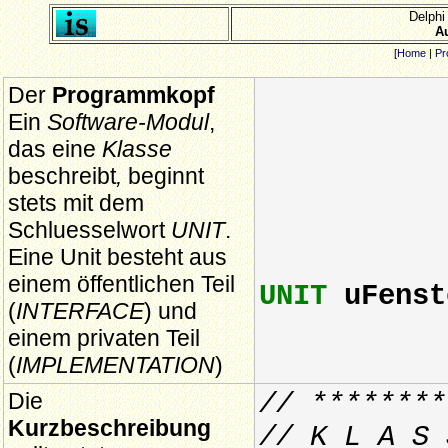
Delphi
Au
[
Home
|
Pr
Der
Programmkopf
Ein
Software-Modul
,
das eine
Klasse
beschreibt
,
beginnt
stets mit dem
Schluesselwort
UNIT
.
Eine Unit besteht aus
einem öffentlichen Teil
UNIT
uFenst
(
INTERFACE
) und
einem privaten Teil
(
IMPLEMENTATION
)
Die
// ********
Kurzbeschreibung
// K L