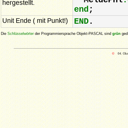
MeldePnl
.
hergestellt.
end
;
Unit Ende ( mit Punkt!)
END
.
Die
Schlüsselwörter
der Programmiersprache Objekt-PASCAL sind
grün
ged
©
04. Ok