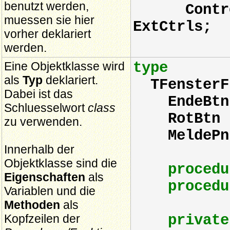
benutzt werden,
Controls,
muessen sie hier
ExtCtrls;
vorher deklariert
werden.
Eine Objektklasse wird
type
als
Typ
deklariert.
TFensterF
Dabei ist das
EndeBt
Schluesselwort
class
RotBt
zu verwenden.
MeldeP
Innerhalb der
Objektklasse sind die
procedu
Eigenschaften
als
procedu
Variablen und die
Methoden
als
Kopfzeilen der
private